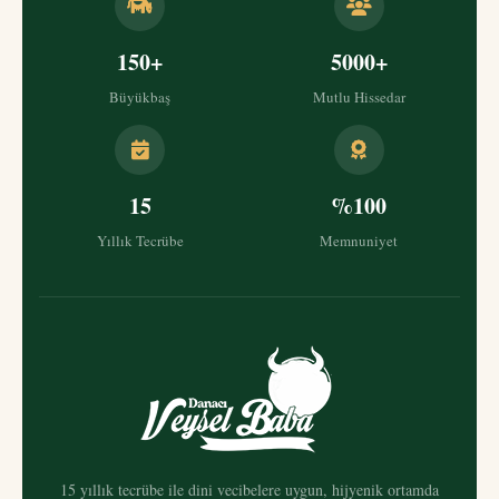
150+
5000+
Büyükbaş
Mutlu Hissedar
15
%100
Yıllık Tecrübe
Memnuniyet
15 yıllık tecrübe ile dini vecibelere uygun, hijyenik ortamda