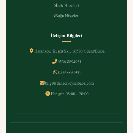
İnek Hisseleri
Boğa Hisseleri
İletişim Bilgileri
Hasanköy, Kuşçu Sk., 16580 Gürsu/Bursa
0536 8894931
05368894931
bilgi@danaciveyselbaba.com
Her gün 08:00 - 20:00