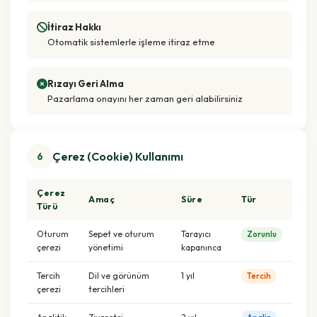
İtiraz Hakkı
Otomatik sistemlerle işleme itiraz etme
Rızayı Geri Alma
Pazarlama onayını her zaman geri alabilirsiniz
Çerez (Cookie) Kullanımı
6
Çerez
Amaç
Süre
Tür
Türü
Oturum
Sepet ve oturum
Tarayıcı
Zorunlu
çerezi
yönetimi
kapanınca
Tercih
Dil ve görünüm
1 yıl
Tercih
çerezi
tercihleri