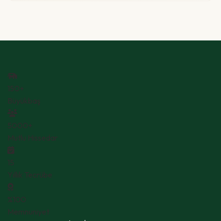
150+
Büyükbaş
5000+
Mutlu Hissedar
15
Yıllık Tecrübe
%100
Memnuniyet