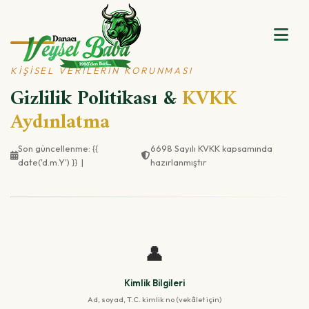
KIŞISEL VERILERIN KORUNMASI
Gizlilik Politikası &
KVKK
Aydınlatma
Son güncellenme: {{
6698 Sayılı KVKK kapsamında
date('d.m.Y') }} |
hazırlanmıştır
👤
Kimlik Bilgileri
Ad, soyad, T.C. kimlik no (vekâlet için)