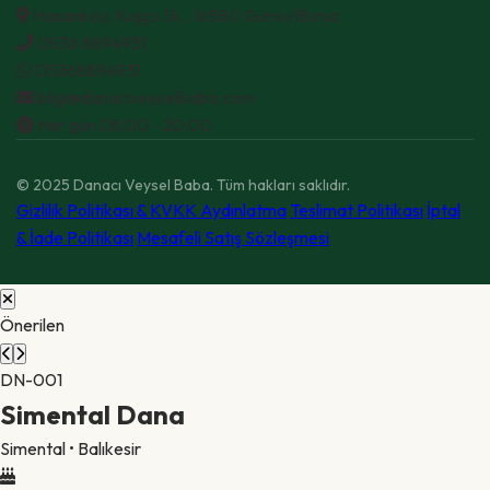
Hasanköy, Kuşçu Sk., 16580 Gürsu/Bursa
0536 8894931
05368894931
bilgi@danaciveyselbaba.com
Her gün 08:00 - 20:00
© 2025 Danacı Veysel Baba. Tüm hakları saklıdır.
Gizlilik Politikası & KVKK Aydınlatma
Teslimat Politikası
İptal
& İade Politikası
Mesafeli Satış Sözleşmesi
Önerilen
DN-001
Simental Dana
Simental • Balıkesir