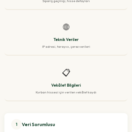
Sipariş geçmişi, hisse detayları
🌐
Teknik Veriler
IP adresi, tarayıcı, çerez verileri
📋
Vekâlet Bilgileri
Kurban hissesi için verilen vekâlet kaydı
Veri Sorumlusu
1